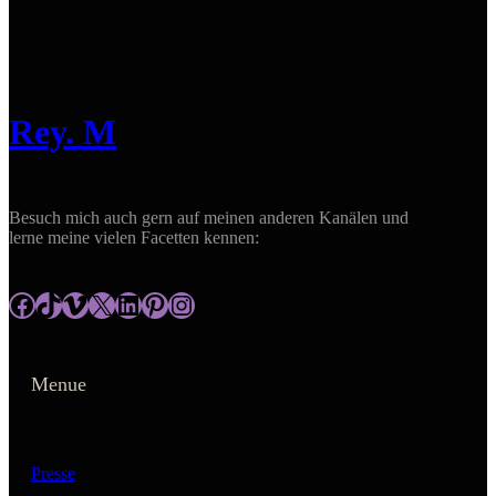
Rey. M
Besuch mich auch gern auf meinen anderen Kanälen und
lerne meine vielen Facetten kennen:
https://www.facebook.com/rey.m.gallery
tiktok.com/@reym_gallery
https://vimeo.com/user195417306
https://x.com/ReyM_gallery?t=ApKk-z5X__ugZ1aV5kCItQ&s=09
https://www.linkedin.com/in/antje-meyer-reym/
https://www.pinterest.de/reymgallery/
https://www.instagram.com/rey.m_gallery/
Menue
Presse