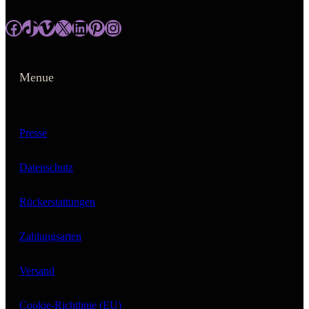
https://www.facebook.com/rey.m.gallery
tiktok.com/@reym_gallery
https://vimeo.com/user195417306
https://x.com/ReyM_gallery?t=ApKk-z5X__ugZ1aV5kCItQ&s=09
https://www.linkedin.com/in/antje-meyer-reym/
https://www.pinterest.de/reymgallery/
https://www.instagram.com/rey.m_gallery/
Menue
Presse
Datenschutz
Rückerstattungen
Zahlungsarten
Versand
Cookie-Richtlinie (EU)