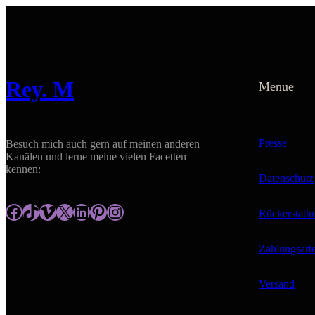
Rey. M
Menue
Presse
Besuch mich auch gern auf meinen anderen
Kanälen und lerne meine vielen Facetten
kennen:
Datenschutz
https://www.facebook.com/rey.m.gallery
tiktok.com/@reym_gallery
https://vimeo.com/user195417306
https://x.com/ReyM_gallery?t=ApKk-z5X__ugZ1aV5kCItQ&s=09
https://www.linkedin.com/in/antje-meyer-reym/
https://www.pinterest.de/reymgallery/
https://www.instagram.com/rey.m_gallery/
Rückerstatt
Zahlungsart
Versand