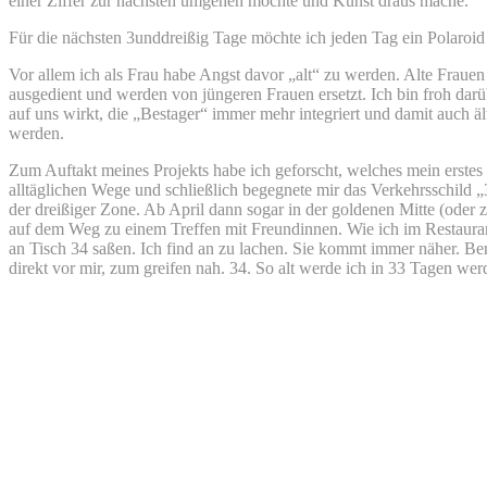
einer Ziffer zur nächsten umgehen möchte und Kunst draus mache.
Für die nächsten 3unddreißig Tage möchte ich jeden Tag ein Polaroi
Vor allem ich als Frau habe Angst davor „alt“ zu werden. Alte Frauen
ausgedient und werden von jüngeren Frauen ersetzt. Ich bin froh darü
auf uns wirkt, die „Bestager“ immer mehr integriert und damit auch 
werden.
Zum Auftakt meines Projekts habe ich geforscht, welches mein erstes
alltäglichen Wege und schließlich begegnete mir das Verkehrsschild „
der dreißiger Zone. Ab April dann sogar in der goldenen Mitte (oder 
auf dem Weg zu einem Treffen mit Freundinnen. Wie ich im Restaurant,
an Tisch 34 saßen. Ich find an zu lachen. Sie kommt immer näher. Berei
direkt vor mir, zum greifen nah. 34. So alt werde ich in 33 Tagen wer