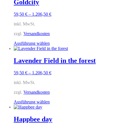
Goldcity
Varianten
auf.
59,50
€
–
1.206,50
€
Die
Optionen
inkl. MwSt.
können
auf
zzgl.
Versandkosten
der
Produktseite
Dieses
Ausführung wählen
gewählt
Produkt
werden
weist
mehrere
Lavender Field in the forest
Varianten
auf.
59,50
€
–
1.206,50
€
Die
Optionen
inkl. MwSt.
können
auf
zzgl.
Versandkosten
der
Produktseite
Dieses
Ausführung wählen
gewählt
Produkt
werden
weist
mehrere
Happbee day
Varianten
auf.