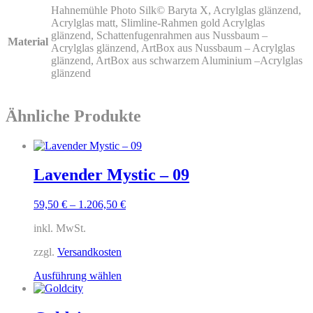
Hahnemühle Photo Silk© Baryta X, Acrylglas glänzend,
Acrylglas matt, Slimline-Rahmen gold Acrylglas
glänzend, Schattenfugenrahmen aus Nussbaum –
Material
Acrylglas glänzend, ArtBox aus Nussbaum – Acrylglas
glänzend, ArtBox aus schwarzem Aluminium –Acrylglas
glänzend
Ähnliche Produkte
Lavender Mystic – 09
59,50
€
–
1.206,50
€
inkl. MwSt.
zzgl.
Versandkosten
Dieses
Ausführung wählen
Produkt
weist
mehrere