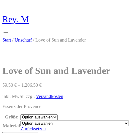
Zum
Inhalt
springen
Rey. M
Start
/
Unscharf
/ Love of Sun and Lavender
Love of Sun and Lavender
59,50
€
–
1.206,50
€
inkl. MwSt.
zzgl.
Versandkosten
Essenz der Provence
Größe
Material
Zurücksetzen