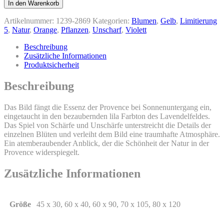
Love
In den Warenkorb
of
Sun
Artikelnummer:
1239-2869
Kategorien:
Blumen
,
Gelb
,
Limitierung
and
5
,
Natur
,
Orange
,
Pflanzen
,
Unscharf
,
Violett
Lavender
Menge
Beschreibung
Zusätzliche Informationen
Produktsicherheit
Beschreibung
Das Bild fängt die Essenz der Provence bei Sonnenuntergang ein,
eingetaucht in den bezaubernden lila Farbton des Lavendelfeldes.
Das Spiel von Schärfe und Unschärfe unterstreicht die Details der
einzelnen Blüten und verleiht dem Bild eine traumhafte Atmosphäre.
Ein atemberaubender Anblick, der die Schönheit der Natur in der
Provence widerspiegelt.
Zusätzliche Informationen
Größe
45 x 30, 60 x 40, 60 x 90, 70 x 105, 80 x 120