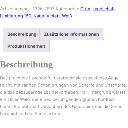
in
the
Artikelnummer:
1326-2897
Kategorien:
Grün
,
Landschaft
,
forest
Limitierung 150
,
Natur
,
Violett
,
Weiß
Menge
Beschreibung
Zusätzliche Informationen
Produktsicherheit
Beschreibung
Das prächtige Lavendelfeld erstreckt sich soweit das Auge
reicht, mit sanften Schattierungen von Schärfe und Unschärfe,
die das bezaubernde Lila hervorheben. Im Hintergrund wartet
ein stiller Wald, der einen beruhigenden grünen Kontrast
bietet. Ein wahrhaft verzauberndes Naturspiel, das die Sinne
beruhigt und die Seele erfreut.