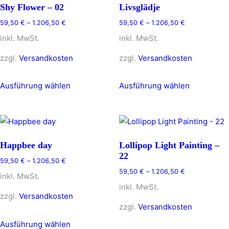
Shy Flower – 02
Livsglädje
59,50
€
–
1.206,50
€
59,50
€
–
1.206,50
€
inkl. MwSt.
inkl. MwSt.
zzgl.
Versandkosten
zzgl.
Versandkosten
Dieses
Dieses
Ausführung wählen
Ausführung wählen
Produkt
Produkt
weist
weist
mehrere
mehrere
Varianten
Varianten
auf.
auf.
Happbee day
Lollipop Light Painting –
Die
Die
22
59,50
€
–
1.206,50
€
Optionen
Optionen
59,50
€
–
1.206,50
€
inkl. MwSt.
können
können
inkl. MwSt.
auf
auf
zzgl.
Versandkosten
der
der
zzgl.
Versandkosten
Dieses
Produktseite
Produktsei
Ausführung wählen
Dieses
Produkt