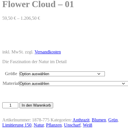
Flower Cloud – 01
59,50
€
–
1.206,50
€
inkl. MwSt.
zzgl.
Versandkosten
Die Faszination der Natur im Detail
Größe
Material
Flower
In den Warenkorb
Cloud
–
01
Artikelnummer:
1878-775
Kategorien:
Anthrazit
,
Blumen
,
Grün
,
Menge
Limitierung 150
,
Natur
,
Pflanzen
,
Unscharf
,
Weiß