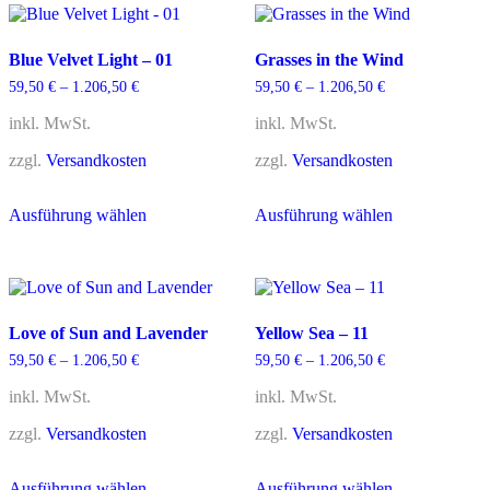
Blue Velvet Light – 01
Grasses in the Wind
59,50
€
–
1.206,50
€
59,50
€
–
1.206,50
€
inkl. MwSt.
inkl. MwSt.
zzgl.
Versandkosten
zzgl.
Versandkosten
Dieses
Dieses
Ausführung wählen
Ausführung wählen
Produkt
Produkt
weist
weist
mehrere
mehrere
Varianten
Varianten
auf.
auf.
Die
Die
Love of Sun and Lavender
Yellow Sea – 11
Optionen
Optionen
können
können
59,50
€
–
1.206,50
€
59,50
€
–
1.206,50
€
auf
auf
der
der
inkl. MwSt.
inkl. MwSt.
Produktseite
Produktseite
gewählt
gewählt
zzgl.
Versandkosten
zzgl.
Versandkosten
werden
werden
Dieses
Dieses
Ausführung wählen
Ausführung wählen
Produkt
Produkt