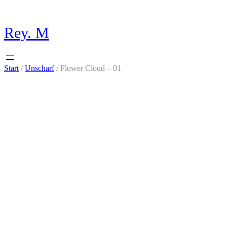
Zum
Inhalt
springen
Rey. M
Start
/
Unscharf
/ Flower Cloud – 01