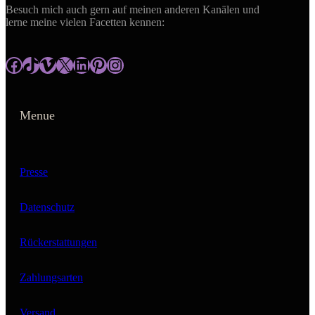
Besuch mich auch gern auf meinen anderen Kanälen und
lerne meine vielen Facetten kennen:
https://www.facebook.com/rey.m.gallery
tiktok.com/@reym_gallery
https://vimeo.com/user195417306
https://x.com/ReyM_gallery?t=ApKk-z5X__ugZ1aV5kCItQ&s=09
https://www.linkedin.com/in/antje-meyer-reym/
https://www.pinterest.de/reymgallery/
https://www.instagram.com/rey.m_gallery/
Menue
Presse
Datenschutz
Rückerstattungen
Zahlungsarten
Versand